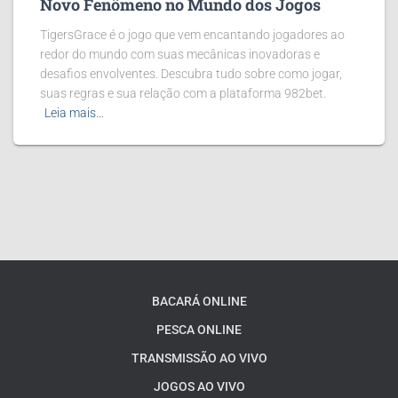
Novo Fenômeno no Mundo dos Jogos
TigersGrace é o jogo que vem encantando jogadores ao
redor do mundo com suas mecânicas inovadoras e
desafios envolventes. Descubra tudo sobre como jogar,
suas regras e sua relação com a plataforma 982bet.
Leia mais…
BACARÁ ONLINE
PESCA ONLINE
TRANSMISSÃO AO VIVO
JOGOS AO VIVO