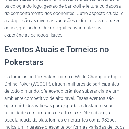
psicologia do jogo, gestão de bankroll e leitura cuidadosa
do comportamento dos oponentes. Outro aspecto crucial é
a adaptação às diversas variações e dinâmicas do poker
online, que podem diferir significativamente das
experiências de jogos físicos.
Eventos Atuais e Torneios no
Pokerstars
Os torneios no Pokerstars, como o World Championship of
Online Poker (WCOOP), atraem milhares de participantes
de todo o mundo, oferecendo prêmios substanciais e um
ambiente competitivo de alto nível. Esses eventos são
oportunidades valiosas para jogadores testarem suas
habilidades em cenários de alto stake. Além disso, a
popularidade de plataformas emergentes como 982bet
indica um interesse crescente por formas variadas de jogos