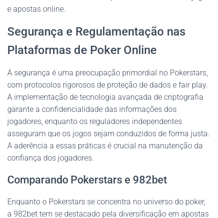
e apostas online.
Segurança e Regulamentação nas
Plataformas de Poker Online
A segurança é uma preocupação primordial no Pokerstars,
com protocolos rigorosos de proteção de dados e fair play.
A implementação de tecnologia avançada de criptografia
garante a confidencialidade das informações dos
jogadores, enquanto os reguladores independentes
asseguram que os jogos sejam conduzidos de forma justa.
A aderência a essas práticas é crucial na manutenção da
confiança dos jogadores.
Comparando Pokerstars e 982bet
Enquanto o Pokerstars se concentra no universo do poker,
a 982bet tem se destacado pela diversificação em apostas