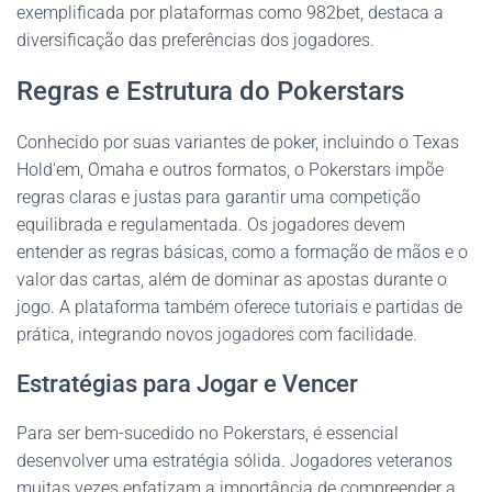
exemplificada por plataformas como 982bet, destaca a
diversificação das preferências dos jogadores.
Regras e Estrutura do Pokerstars
Conhecido por suas variantes de poker, incluindo o Texas
Hold'em, Omaha e outros formatos, o Pokerstars impõe
regras claras e justas para garantir uma competição
equilibrada e regulamentada. Os jogadores devem
entender as regras básicas, como a formação de mãos e o
valor das cartas, além de dominar as apostas durante o
jogo. A plataforma também oferece tutoriais e partidas de
prática, integrando novos jogadores com facilidade.
Estratégias para Jogar e Vencer
Para ser bem-sucedido no Pokerstars, é essencial
desenvolver uma estratégia sólida. Jogadores veteranos
muitas vezes enfatizam a importância de compreender a