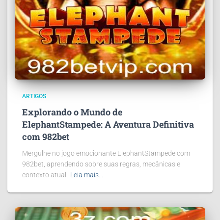
ARTIGOS
Explorando o Mundo de
ElephantStampede: A Aventura Definitiva
com 982bet
Mergulhe no jogo emocionante ElephantStampede com
982bet, aprendendo sobre suas regras, mecânicas e
contexto atual.
Leia mais…