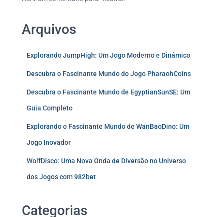
Arquivos
Explorando JumpHigh: Um Jogo Moderno e Dinâmico
Descubra o Fascinante Mundo do Jogo PharaohCoins
Descubra o Fascinante Mundo de EgyptianSunSE: Um
Guia Completo
Explorando o Fascinante Mundo de WanBaoDino: Um
Jogo Inovador
WolfDisco: Uma Nova Onda de Diversão no Universo
dos Jogos com 982bet
Categorias