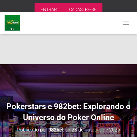
ENTRAR
CADASTRE-SE
A
L
T
E
R
N
A
R
N
A
V
E
G
A
Pokerstars e 982bet: Explorando o
Ç
Ã
Universo do Poker Online
O
Publicado por
982bet
on
23 de outubro de 2026