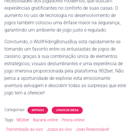
necessidades dos jogadores modernos, que buscam
experiências gratificantes no conforto de suas casas. O
aumento no uso de tecnologia no desenvolvimento de
jogos também colocou uma ênfase maior na segurança,
garantindo um ambiente de jogo justo e regulado.
Concluindo, o WolfHidingBonusBuy está rapidamente se
tornando um favorito entre os entusiastas de jogos de
cassino, graças à sua combinação única de elementos
estratégicos, visuais deslumbrantes e uma experiência de
jogo imersiva proporcionada pela plataforma 982bet. Não
perca a oportunidade de explorar esta emocionante
aventura selvagem e descobrir todas as surpresas que este
jogo tem a oferecer!
Categorias:
ARTIGOS
JOGOS DE MESA
Tags:
982bet
Bacará online
Pesca online
Transmissão ao vivo
Jogos ao vivo
Jogo Responsável