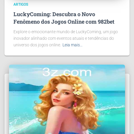
ARTIGOS
LuckyComing: Descubra o Novo
Fenômeno dos Jogos Online com 982bet
Explore o emocionante mundo de LuckyComing, um jogo
inovador alinhado com eventos atuais e tendências do
universo dos jogos online.
Leia mais…