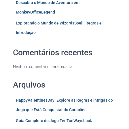
Descubra o Mundo de Aventura em
MonkeyOfficeLegend
Explorando o Mundo de WizardsSpell: Regras e
Introdução
Comentários recentes
Nenhum comentário para mostrar.
Arquivos
HappyValentinesDay: Explore as Regras e Intrigas do
Jogo que Está Conquistando Corações
Guia Completo do Jogo TenTonWaysLuck