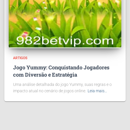
ARTIGOS
Jogo Yummy: Conquistando Jogadores
com Diversão e Estratégia
Uma análise detalhada do jogo Yummy, suas regras e o
impacto atual no cenário de jogos online.
Leia mais…