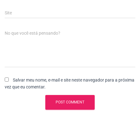
Site
No que você está pensando?
Salvar meu nome, e-mail e site neste navegador para a próxima
vez que eu comentar.