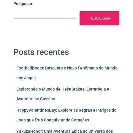
Pesquisar
PESQUISAR
Posts recentes
FootballBoots: Descubra o Novo Fenômeno do Mundo
dos Jogos
Explorando o Mundo de HeistStakes: Estratégia e
Aventura no Cassino
HappyValentinesDay: Explore as Regras e Intrigas do
Jogo que Está Conquistando Corações
YakuzaHonor: Uma Aventura Épica no Universo dos