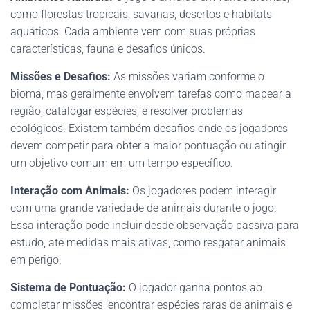
como florestas tropicais, savanas, desertos e habitats
aquáticos. Cada ambiente vem com suas próprias
características, fauna e desafios únicos.
Missões e Desafios:
As missões variam conforme o
bioma, mas geralmente envolvem tarefas como mapear a
região, catalogar espécies, e resolver problemas
ecológicos. Existem também desafios onde os jogadores
devem competir para obter a maior pontuação ou atingir
um objetivo comum em um tempo específico.
Interação com Animais:
Os jogadores podem interagir
com uma grande variedade de animais durante o jogo.
Essa interação pode incluir desde observação passiva para
estudo, até medidas mais ativas, como resgatar animais
em perigo.
Sistema de Pontuação:
O jogador ganha pontos ao
completar missões, encontrar espécies raras de animais e