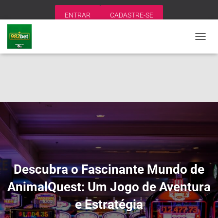
ENTRAR
CADASTRE-SE
A
L
T
E
R
N
A
R
N
A
V
E
G
A
Descubra o Fascinante Mundo de
Ç
Ã
AnimalQuest: Um Jogo de Aventura
O
e Estratégia