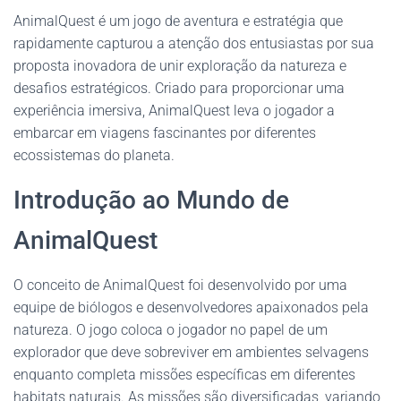
AnimalQuest é um jogo de aventura e estratégia que
rapidamente capturou a atenção dos entusiastas por sua
proposta inovadora de unir exploração da natureza e
desafios estratégicos. Criado para proporcionar uma
experiência imersiva, AnimalQuest leva o jogador a
embarcar em viagens fascinantes por diferentes
ecossistemas do planeta.
Introdução ao Mundo de
AnimalQuest
O conceito de AnimalQuest foi desenvolvido por uma
equipe de biólogos e desenvolvedores apaixonados pela
natureza. O jogo coloca o jogador no papel de um
explorador que deve sobreviver em ambientes selvagens
enquanto completa missões específicas em diferentes
habitats naturais. As missões são diversificadas, variando