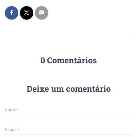
0 Comentários
Deixe um comentário
Nome
*
E-mail
*