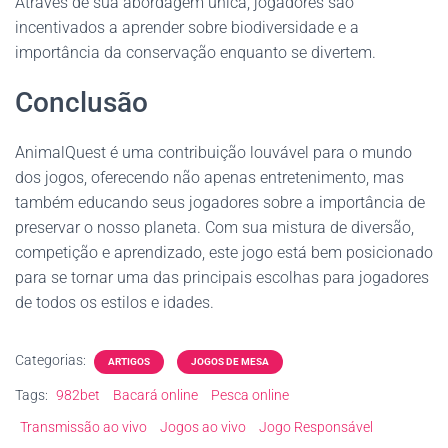
Através de sua abordagem única, jogadores são
incentivados a aprender sobre biodiversidade e a
importância da conservação enquanto se divertem.
Conclusão
AnimalQuest é uma contribuição louvável para o mundo
dos jogos, oferecendo não apenas entretenimento, mas
também educando seus jogadores sobre a importância de
preservar o nosso planeta. Com sua mistura de diversão,
competição e aprendizado, este jogo está bem posicionado
para se tornar uma das principais escolhas para jogadores
de todos os estilos e idades.
Categorias:
ARTIGOS
JOGOS DE MESA
Tags:
982bet
Bacará online
Pesca online
Transmissão ao vivo
Jogos ao vivo
Jogo Responsável