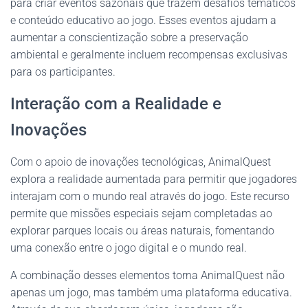
para criar eventos sazonais que trazem desafios temáticos
e conteúdo educativo ao jogo. Esses eventos ajudam a
aumentar a conscientização sobre a preservação
ambiental e geralmente incluem recompensas exclusivas
para os participantes.
Interação com a Realidade e
Inovações
Com o apoio de inovações tecnológicas, AnimalQuest
explora a realidade aumentada para permitir que jogadores
interajam com o mundo real através do jogo. Este recurso
permite que missões especiais sejam completadas ao
explorar parques locais ou áreas naturais, fomentando
uma conexão entre o jogo digital e o mundo real.
A combinação desses elementos torna AnimalQuest não
apenas um jogo, mas também uma plataforma educativa.