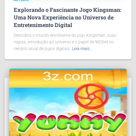
ARTIGOS
Explorando o Fascinante Jogo Kingsman:
Uma Nova Experiência no Universo de
Entretenimento Digital
Descubra o mundo envolvente do jogo Kingsman, suas
regras, introdução ao universo e o papel de 982bet no
cenário atual de jogos digitais.
Leia mais…