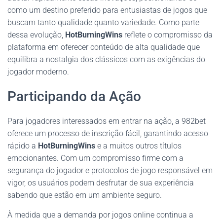
como um destino preferido para entusiastas de jogos que
buscam tanto qualidade quanto variedade. Como parte
dessa evolução,
HotBurningWins
reflete o compromisso da
plataforma em oferecer conteúdo de alta qualidade que
equilibra a nostalgia dos clássicos com as exigências do
jogador moderno.
Participando da Ação
Para jogadores interessados em entrar na ação, a 982bet
oferece um processo de inscrição fácil, garantindo acesso
rápido a
HotBurningWins
e a muitos outros títulos
emocionantes. Com um compromisso firme com a
segurança do jogador e protocolos de jogo responsável em
vigor, os usuários podem desfrutar de sua experiência
sabendo que estão em um ambiente seguro.
À medida que a demanda por jogos online continua a