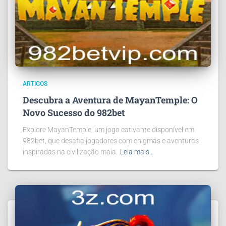
ARTIGOS
Descubra a Aventura de MayanTemple: O
Novo Sucesso do 982bet
Explore MayanTemple, um jogo cativante disponível em
982bet, que desafia jogadores com enigmas e aventuras
inspiradas na civilização maia.
Leia mais…