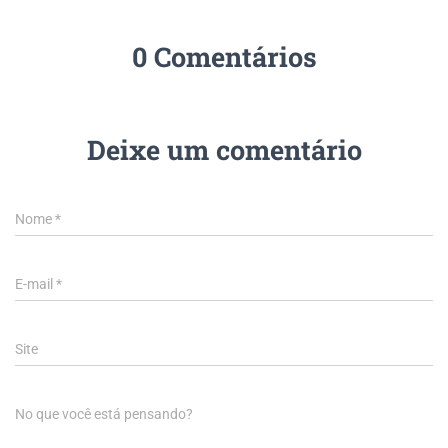
0 Comentários
Deixe um comentário
Nome
*
E-mail
*
Site
No que você está pensando?