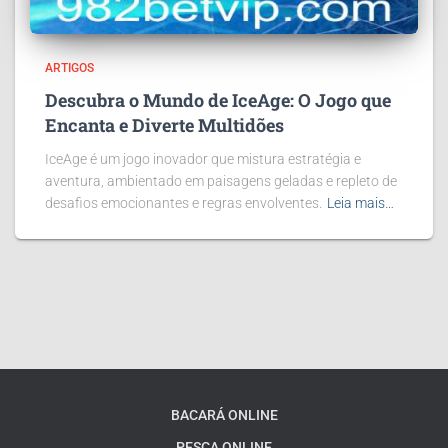
ARTIGOS
Descubra o Mundo de IceAge: O Jogo que
Encanta e Diverte Multidões
IceAge é um jogo inovador que mistura estratégia e
aventura, ambientado em paisagens geladas e repleto de
desafios emocionantes e regras envolventes.
Leia mais…
BACARÁ ONLINE
PESCA ONLINE