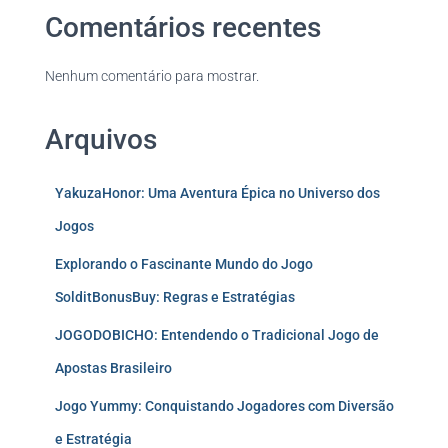
Comentários recentes
Nenhum comentário para mostrar.
Arquivos
YakuzaHonor: Uma Aventura Épica no Universo dos
Jogos
Explorando o Fascinante Mundo do Jogo
SolditBonusBuy: Regras e Estratégias
JOGODOBICHO: Entendendo o Tradicional Jogo de
Apostas Brasileiro
Jogo Yummy: Conquistando Jogadores com Diversão
e Estratégia