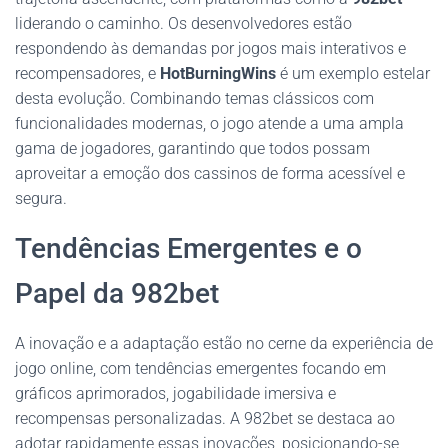
liderando o caminho. Os desenvolvedores estão
respondendo às demandas por jogos mais interativos e
recompensadores, e
HotBurningWins
é um exemplo estelar
desta evolução. Combinando temas clássicos com
funcionalidades modernas, o jogo atende a uma ampla
gama de jogadores, garantindo que todos possam
aproveitar a emoção dos cassinos de forma acessível e
segura.
Tendências Emergentes e o
Papel da 982bet
A inovação e a adaptação estão no cerne da experiência de
jogo online, com tendências emergentes focando em
gráficos aprimorados, jogabilidade imersiva e
recompensas personalizadas. A 982bet se destaca ao
adotar rapidamente essas inovações, posicionando-se