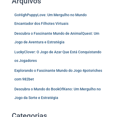
Arquivos
GoHighPuppyLove: Um Mergulho no Mundo
Encantador dos Filhotes Virtuais
Descubra o Fascinante Mundo de AnimalQuest: Um
Jogo de Aventura e Estratégia
LuckyClover: O Jogo de Azar Que Está Conquistando
os Jogadores
Explorando o Fascinante Mundo do Jogo 4potsriches
com 982bet
Descubra o Mundo do BookOfKeno: Um Mergulho no
Jogo da Sorte e Estratégia
Categorias