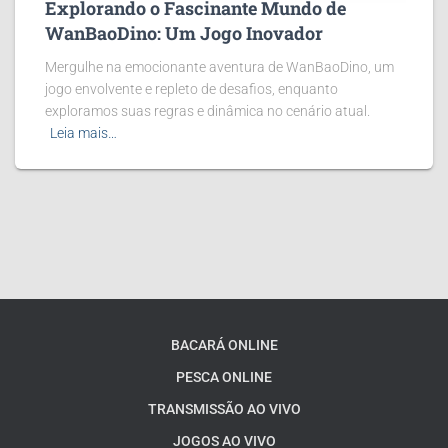
Explorando o Fascinante Mundo de
WanBaoDino: Um Jogo Inovador
Mergulhe na emocionante aventura de WanBaoDino, um
jogo envolvente e repleto de desafios, enquanto
exploramos suas regras e dinâmica no cenário atual.
Leia mais…
BACARÁ ONLINE
PESCA ONLINE
TRANSMISSÃO AO VIVO
JOGOS AO VIVO