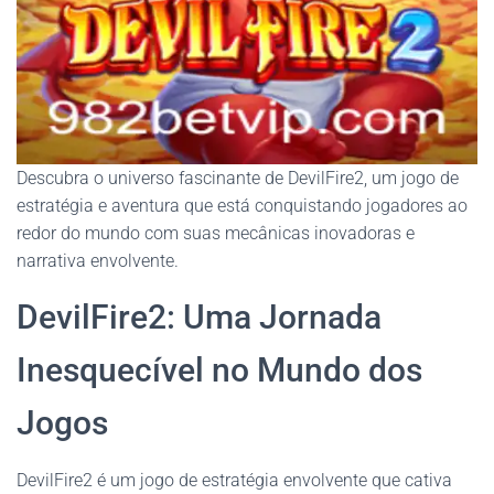
Descubra o universo fascinante de DevilFire2, um jogo de
estratégia e aventura que está conquistando jogadores ao
redor do mundo com suas mecânicas inovadoras e
narrativa envolvente.
DevilFire2: Uma Jornada
Inesquecível no Mundo dos
Jogos
DevilFire2 é um jogo de estratégia envolvente que cativa