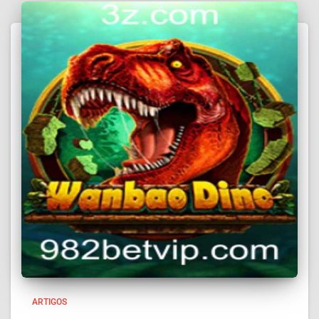
ARTIGOS