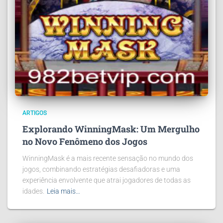
ARTIGOS
Explorando WinningMask: Um Mergulho
no Novo Fenômeno dos Jogos
WinningMask é a mais recente sensação no mundo dos
jogos, combinando estratégias desafiadoras e uma
experiência envolvente que atrai jogadores de todas as
idades.
Leia mais…