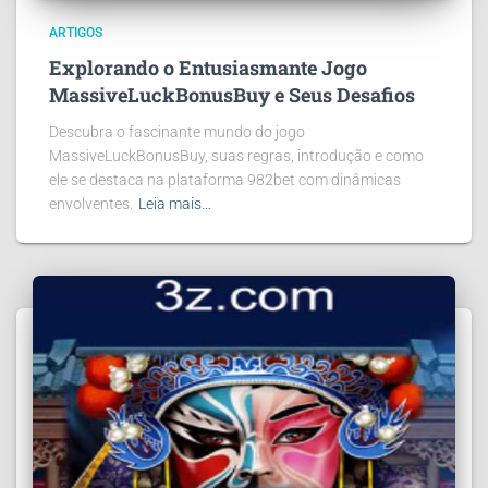
ARTIGOS
Explorando o Entusiasmante Jogo
MassiveLuckBonusBuy e Seus Desafios
Descubra o fascinante mundo do jogo
MassiveLuckBonusBuy, suas regras, introdução e como
ele se destaca na plataforma 982bet com dinâmicas
envolventes.
Leia mais…